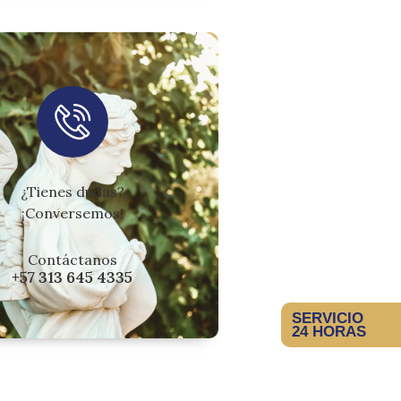
¿Tienes dudas?
¡Conversemos!
Contáctanos
+57 313 645 4335
SERVICIO
24 HORAS