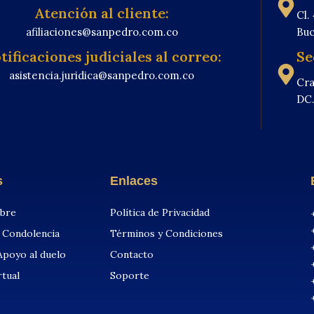
Atención al cliente:
Cl.
afiliaciones@sanpedro.com.co
Buc
tificaciones judiciales al correo:
Se
asistencia.juridica@sanpedro.com.co
Cra
DC
s
Enlaces
ebre
Política de Privacidad
e Condolencia
Términos y Condiciones
Apoyo al duelo
Contacto
rtual
Soporte