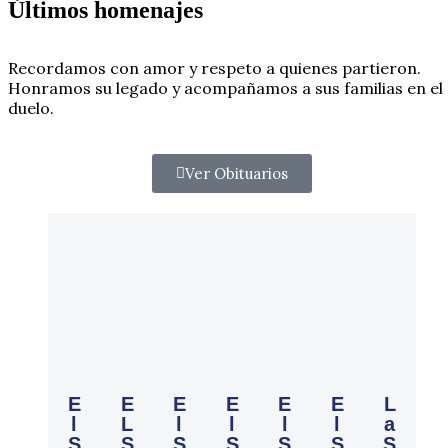
Últimos homenajes
Recordamos con amor y respeto a quienes partieron.
Honramos su legado y acompañamos a sus familias en el
duelo.
Ver Obituarios
E
E
E
E
E
E
L
l
L
l
l
l
l
a
S
S
S
S
S
S
S