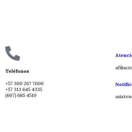
Atenció
afilia
Teléfonos
+57 300 267 7000
Notific
+57 313 645 4335
(607) 685 4510
asiste