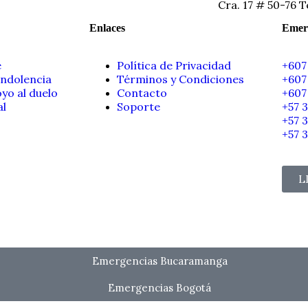
Cra. 17 # 50-76 T
Enlaces
Emer
e
Política de Privacidad
+607
ondolencia
Términos y Condiciones
+607
yo al duelo
Contacto
+607
al
Soporte
+57 
+57 
+57 
L
Emergencias Bucaramanga
Emergencias Bogotá