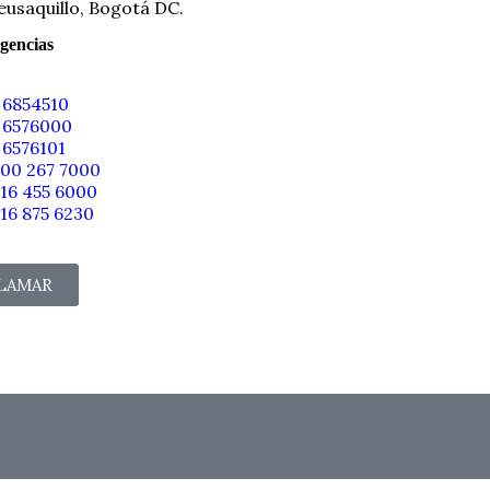
eusaquillo, Bogotá DC.
gencias
 6854510
 6576000
 6576101
300 267 7000
316 455 6000
316 875 6230
LAMAR